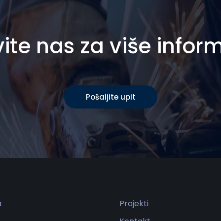
ite nas za više infor
Pošaljite upit
a
Projekti