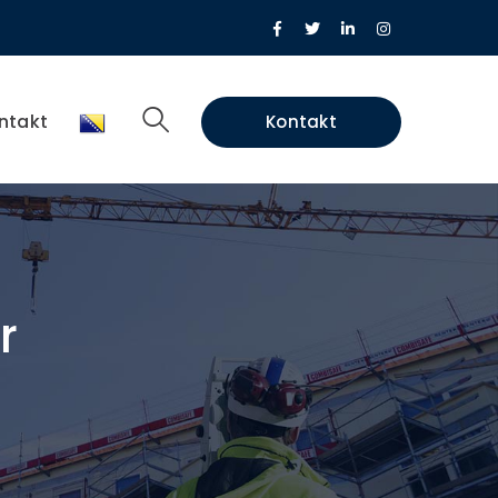
Facebook
Twitter
LinkedIn
Instagram
Profile
Profile
Profile
Profile
ntakt
Kontakt
r