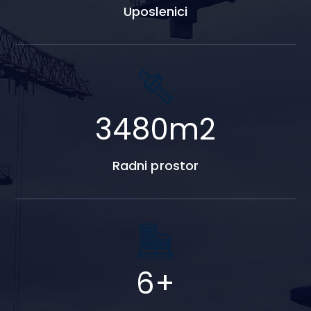
Uposlenici
4320
m2
Radni prostor
7
+