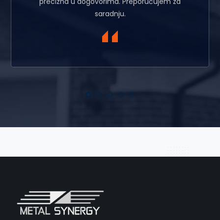
precizna u dogovorima. Preporučujem za
saradnju.