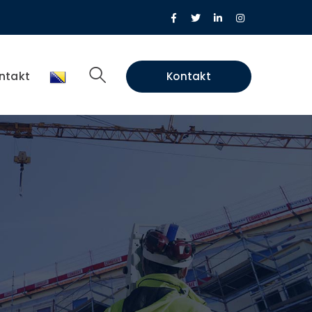
Facebook
Twitter
LinkedIn
Instagram
Profile
Profile
Profile
Profile
ntakt
Kontakt