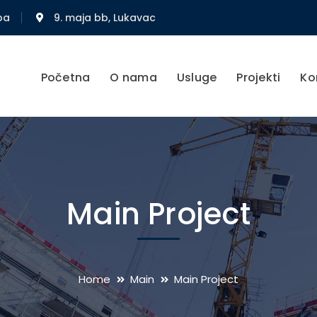
ba
9. maja bb, Lukavac
Početna
O nama
Usluge
Projekti
Ko
Main Project
Home
Main
Main Project