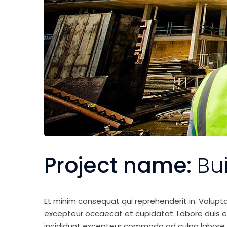
Project name:
Bu
Et minim consequat qui reprehenderit in. Volupt
excepteur occaecat et cupidatat. Labore duis elit 
incididunt excepteur commodo ad culpa labore 